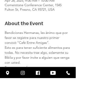
Apr 26, 2025, 9:00 AM – 10:00 AM
Cornerstone Conference Center, 1545
Fulton St, Fresno, CA 93721, USA
About the Event
Bendiciones Hermanas, les ánimo que por 
favor se registre para nuestro primer 
convivió "Café Entre Amigas".
Esto es para tener suficiente alimentos para 
todas. No necesita trae algo, solamente su 
Biblia y por favor invite a alguien que venga 
con usted.
Esperamos verlas.
Vamos a tener un compañerismo lleno de 
alegría y amor con todas, especialmente 
con la presencia de nuestro Señor 
Jesucristo.Para Mas Info Claudia Abner 251-
605-7451