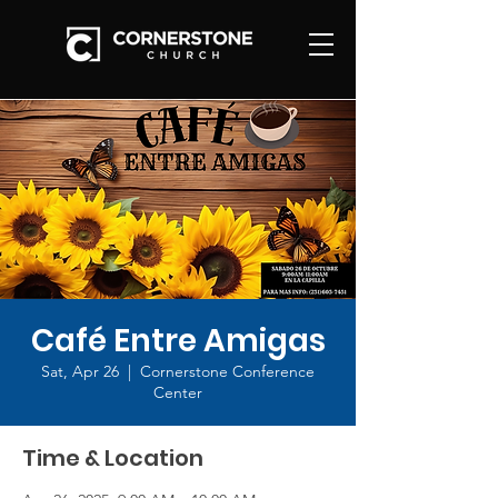
Café Entre Amigas
Sat, Apr 26
  |  
Cornerstone Conference
Center
Time & Location