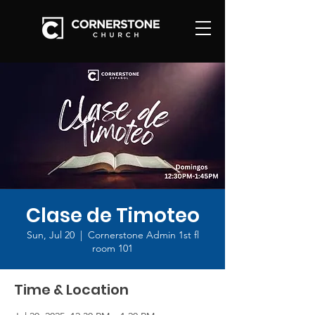
Clase de Timoteo
Sun, Jul 20
  |  
Cornerstone Admin 1st fl
room 101
Time & Location