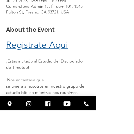
Jul 20, 2025, 12:30 PM – 1:20 PM
Cornerstone Admin 1st fl room 101, 1545
Fulton St, Fresno, CA 93721, USA
About the Event
Registrate Aqui
¡Estás invitado al Estudio del Discipulado 
de Timoteo!
 Nos encantaría que
se uniera a nosotros en nuestro grupo de 
estudio bíblico mientras nos reunimos
para explorar la Palabra de Dios, crecer en 
nuestra fe y animarnos unos a
otros. Ya sea que seas nuevo en el estudio 
de la Biblia o hayas estado
Read More >