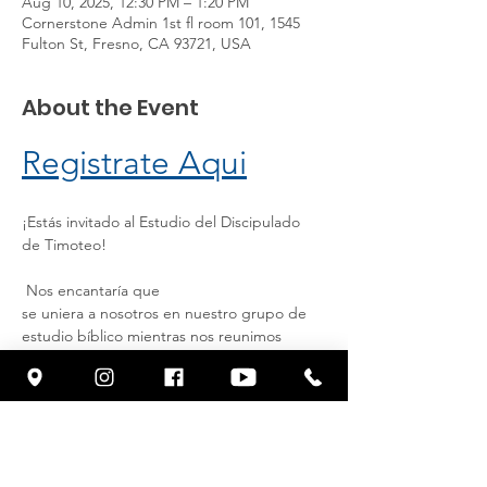
Aug 10, 2025, 12:30 PM – 1:20 PM
Cornerstone Admin 1st fl room 101, 1545
Fulton St, Fresno, CA 93721, USA
About the Event
Registrate Aqui
¡Estás invitado al Estudio del Discipulado 
de Timoteo!
 Nos encantaría que
se uniera a nosotros en nuestro grupo de 
estudio bíblico mientras nos reunimos
para explorar la Palabra de Dios, crecer en 
nuestra fe y animarnos unos a
otros. Ya sea que seas nuevo en el estudio 
de la Biblia o hayas estado
Read More >