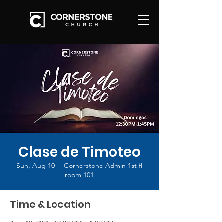
Clase de Timoteo
Sun, Aug 10
  |  
Cornerstone Admin 1st fl
room 101
Time & Location